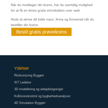
Når du modtager din licens, har du samtidig mulighed
for at få en times gratis introduktion over web.
Husk at skrive dit fulde navn, firma og firmamail når du
bestiller din licens.
Bestil gratis prøvelicens
Ydelser
Risikostyring Byggeri
IKT Ledelse
3D modellering og arbejdstegninger
Kollisionskontrol og bygbarhedsanalyser
4D Simulation Byggeri