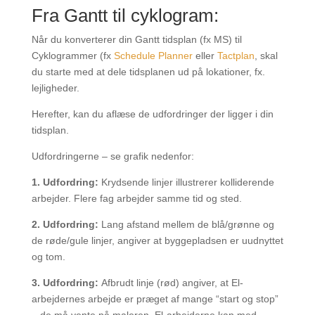
Fra Gantt til cyklogram:
Når du konverterer din Gantt tidsplan (fx MS) til
Cyklogrammer (fx
Schedule Planner
eller
Tactplan
, skal
du starte med at dele tidsplanen ud på lokationer, fx.
lejligheder.
Herefter, kan du aflæse de udfordringer der ligger i din
tidsplan.
Udfordringerne – se grafik nedenfor:
1. Udfordring:
Krydsende linjer illustrerer kolliderende
arbejder. Flere fag arbejder samme tid og sted.
2. Udfordring:
Lang afstand mellem de blå/grønne og
de røde/gule linjer, angiver at byggepladsen er uudnyttet
og tom.
3. Udfordring:
Afbrudt linje (rød) angiver, at El-
arbejdernes arbejde er præget af mange “start og stop”