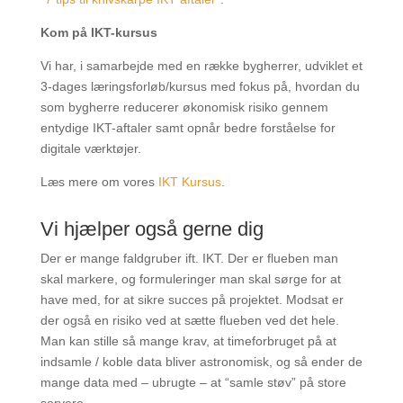
Kom på IKT-kursus
Vi har, i samarbejde med en række bygherrer, udviklet et
3-dages læringsforløb/kursus med fokus på, hvordan du
som bygherre reducerer økonomisk risiko gennem
entydige IKT-aftaler samt opnår bedre forståelse for
digitale værktøjer.
Læs mere om vores
IKT Kursus
.
Vi hjælper også gerne dig
Der er mange faldgruber ift. IKT. Der er flueben man
skal markere, og formuleringer man skal sørge for at
have med, for at sikre succes på projektet. Modsat er
der også en risiko ved at sætte flueben ved det hele.
Man kan stille så mange krav, at timeforbruget på at
indsamle / koble data bliver astronomisk, og så ender de
mange data med – ubrugte – at “samle støv” på store
servere.