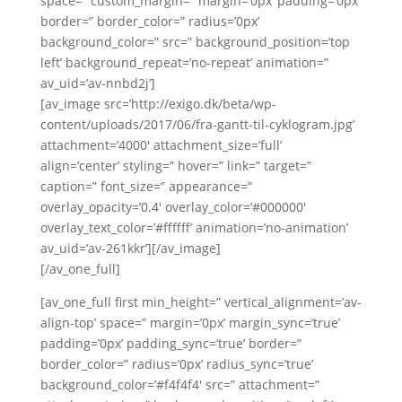
space=” custom_margin=” margin=’0px’ padding=’0px’
border=” border_color=” radius=’0px’
background_color=” src=” background_position=’top
left’ background_repeat=’no-repeat’ animation=”
av_uid=’av-nnbd2j’]
[av_image src=’http://exigo.dk/beta/wp-
content/uploads/2017/06/fra-gantt-til-cyklogram.jpg’
attachment=’4000′ attachment_size=’full’
align=’center’ styling=” hover=” link=” target=”
caption=” font_size=” appearance=”
overlay_opacity=’0.4′ overlay_color=’#000000′
overlay_text_color=’#ffffff’ animation=’no-animation’
av_uid=’av-261kkr’][/av_image]
[/av_one_full]
[av_one_full first min_height=” vertical_alignment=’av-
align-top’ space=” margin=’0px’ margin_sync=’true’
padding=’0px’ padding_sync=’true’ border=”
border_color=” radius=’0px’ radius_sync=’true’
background_color=’#f4f4f4′ src=” attachment=”