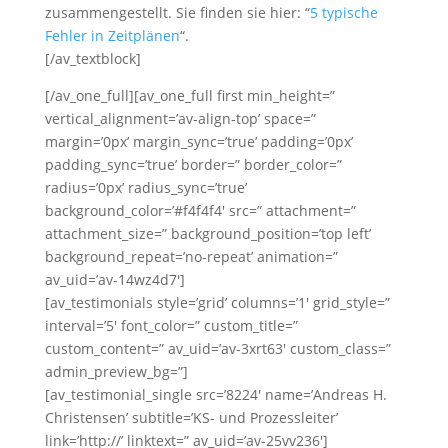
zusammengestellt. Sie finden sie hier: “
5 typische
Fehler in Zeitplänen
“.
[/av_textblock]
[/av_one_full][av_one_full first min_height=”
vertical_alignment=’av-align-top’ space=”
margin=’0px’ margin_sync=’true’ padding=’0px’
padding_sync=’true’ border=” border_color=”
radius=’0px’ radius_sync=’true’
background_color=’#f4f4f4′ src=” attachment=”
attachment_size=” background_position=’top left’
background_repeat=’no-repeat’ animation=”
av_uid=’av-14wz4d7′]
[av_testimonials style=’grid’ columns=’1′ grid_style=”
interval=’5′ font_color=” custom_title=”
custom_content=” av_uid=’av-3xrt63′ custom_class=”
admin_preview_bg=”]
[av_testimonial_single src=’8224′ name=’Andreas H.
Christensen’ subtitle=’KS- und Prozessleiter’
link=’http://’ linktext=” av_uid=’av-25vv236′]