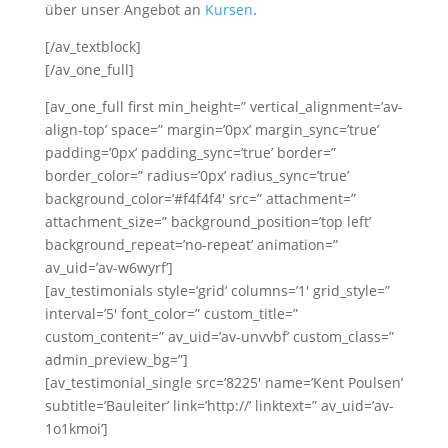
über unser Angebot an
Kursen
.
[/av_textblock]
[/av_one_full]
[av_one_full first min_height=” vertical_alignment=’av-
align-top’ space=” margin=’0px’ margin_sync=’true’
padding=’0px’ padding_sync=’true’ border=”
border_color=” radius=’0px’ radius_sync=’true’
background_color=’#f4f4f4′ src=” attachment=”
attachment_size=” background_position=’top left’
background_repeat=’no-repeat’ animation=”
av_uid=’av-w6wyrf’]
[av_testimonials style=’grid’ columns=’1′ grid_style=”
interval=’5′ font_color=” custom_title=”
custom_content=” av_uid=’av-unvvbf’ custom_class=”
admin_preview_bg=”]
[av_testimonial_single src=’8225′ name=’Kent Poulsen’
subtitle=’Bauleiter’ link=’http://’ linktext=” av_uid=’av-
1o1kmoi’]