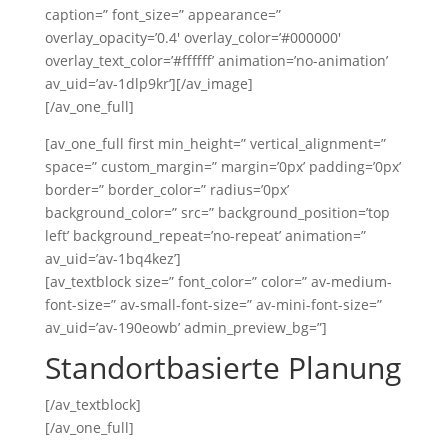
caption=” font_size=” appearance=”
overlay_opacity=’0.4′ overlay_color=’#000000′
overlay_text_color=’#ffffff’ animation=’no-animation’
av_uid=’av-1dlp9kr’][/av_image]
[/av_one_full]
[av_one_full first min_height=” vertical_alignment=”
space=” custom_margin=” margin=’0px’ padding=’0px’
border=” border_color=” radius=’0px’
background_color=” src=” background_position=’top
left’ background_repeat=’no-repeat’ animation=”
av_uid=’av-1bq4kez’]
[av_textblock size=” font_color=” color=” av-medium-
font-size=” av-small-font-size=” av-mini-font-size=”
av_uid=’av-190eowb’ admin_preview_bg=”]
Standortbasierte Planung
[/av_textblock]
[/av_one_full]