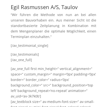
Egil Rasmussen A/S, Taulov
“Wir führen die Methode von nun an bei allen
unseren Bauvorhaben ein. Aus meiner Sicht ist die
standortbasierte Zeitplanung in Kombination mit
dem Mengenplaner die optimale Möglichkeit, einen
Terminplan einzuhalten.”
[/av_testimonial_single]
[/av_testimonials]
[/av_one_full]
[av_one_full first min_height=” vertical_alignment=”
space=” custom_margin=” margin=’0px’ padding=’0px’
border=” border_color=” radius=’0px’
background_color=” src=” background_position=’top
left’ background_repeat=’no-repeat’ animation=”
av_uid=’av-3k7k0b’]
[av_textblock size=” av-medium-font-size=” av-small-