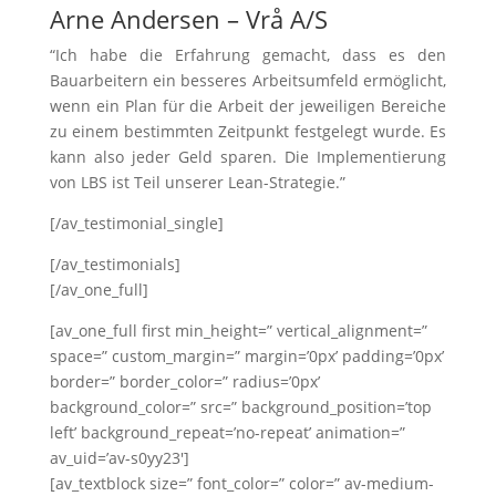
Arne Andersen – Vrå A/S
“Ich habe die Erfahrung gemacht, dass es den
Bauarbeitern ein besseres Arbeitsumfeld ermöglicht,
wenn ein Plan für die Arbeit der jeweiligen Bereiche
zu einem bestimmten Zeitpunkt festgelegt wurde. Es
kann also jeder Geld sparen. Die Implementierung
von LBS ist Teil unserer Lean-Strategie.”
[/av_testimonial_single]
[/av_testimonials]
[/av_one_full]
[av_one_full first min_height=” vertical_alignment=”
space=” custom_margin=” margin=’0px’ padding=’0px’
border=” border_color=” radius=’0px’
background_color=” src=” background_position=’top
left’ background_repeat=’no-repeat’ animation=”
av_uid=’av-s0yy23′]
[av_textblock size=” font_color=” color=” av-medium-