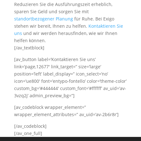
Reduzieren Sie die Ausführungszeit erheblich,
sparen Sie Geld und sorgen Sie mit
standortbezogener Planung
für Ruhe. Bei Exigo
stehen wir bereit, Ihnen zu helfen.
Kontaktieren Sie
uns
und wir werden herausfinden, wie wir Ihnen
helfen können.
[/av_textblock]
[av_button label=’Kontaktieren Sie uns’
link=’page,12677′ link_target=” size=’large’
position=’left’ label_display=” icon_select=’no’
icon=’ue800′ font=’entypo-fontello’ color=’theme-color’
custom_bg=’#444444′ custom_font=’#ffffff’ av_uid=’av-
3vzq2j’ admin_preview_bg=”]
[av_codeblock wrapper_element=”
wrapper_element_attributes=” av_uid=’av-2b6r8r’]
[/av_codeblock]
[/av_one_full]