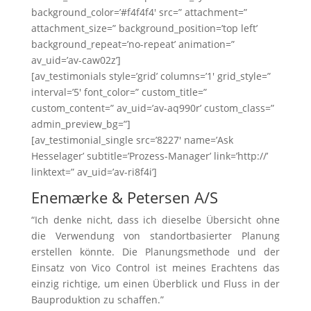
background_color=’#f4f4f4′ src=” attachment=”
attachment_size=” background_position=’top left’
background_repeat=’no-repeat’ animation=”
av_uid=’av-caw02z’]
[av_testimonials style=’grid’ columns=’1′ grid_style=”
interval=’5′ font_color=” custom_title=”
custom_content=” av_uid=’av-aq990r’ custom_class=”
admin_preview_bg=”]
[av_testimonial_single src=’8227′ name=’Ask
Hesselager’ subtitle=’Prozess-Manager’ link=’http://’
linktext=” av_uid=’av-ri8f4i’]
Enemærke & Petersen A/S
“Ich denke nicht, dass ich dieselbe Übersicht ohne
die Verwendung von standortbasierter Planung
erstellen könnte. Die Planungsmethode und der
Einsatz von Vico Control ist meines Erachtens das
einzig richtige, um einen Überblick und Fluss in der
Bauproduktion zu schaffen.”