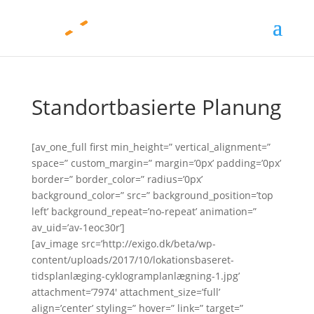
Standortbasierte Planung
[av_one_full first min_height=” vertical_alignment=”
space=” custom_margin=” margin=’0px’ padding=’0px’
border=” border_color=” radius=’0px’
background_color=” src=” background_position=’top
left’ background_repeat=’no-repeat’ animation=”
av_uid=’av-1eoc30r’]
[av_image src=’http://exigo.dk/beta/wp-
content/uploads/2017/10/lokationsbaseret-
tidsplanlæging-cyklogramplanlægning-1.jpg’
attachment=’7974′ attachment_size=’full’
align=’center’ styling=” hover=” link=” target=”