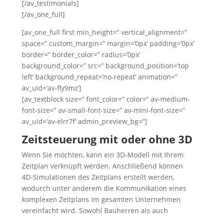
[/av_testimonials]
[/av_one_full]
[av_one_full first min_height=” vertical_alignment=”
space=” custom_margin=” margin=’0px’ padding=’0px’
border=” border_color=” radius=’0px’
background_color=” src=” background_position=’top
left’ background_repeat=’no-repeat’ animation=”
av_uid=’av-fly9mz’]
[av_textblock size=” font_color=” color=” av-medium-
font-size=” av-small-font-size=” av-mini-font-size=”
av_uid=’av-elrr7f’ admin_preview_bg=”]
Zeitsteuerung mit oder ohne 3D
Wenn Sie möchten, kann ein 3D-Modell mit Ihrem
Zeitplan verknüpft werden. Anschließend können
4D-Simulationen des Zeitplans erstellt werden,
wodurch unter anderem die Kommunikation eines
komplexen Zeitplans im gesamten Unternehmen
vereinfacht wird. Sowohl Bauherren als auch