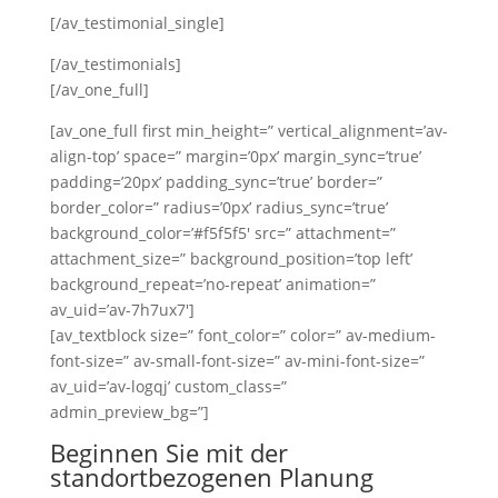
[/av_testimonial_single]
[/av_testimonials]
[/av_one_full]
[av_one_full first min_height=” vertical_alignment=’av-
align-top’ space=” margin=’0px’ margin_sync=’true’
padding=’20px’ padding_sync=’true’ border=”
border_color=” radius=’0px’ radius_sync=’true’
background_color=’#f5f5f5′ src=” attachment=”
attachment_size=” background_position=’top left’
background_repeat=’no-repeat’ animation=”
av_uid=’av-7h7ux7′]
[av_textblock size=” font_color=” color=” av-medium-
font-size=” av-small-font-size=” av-mini-font-size=”
av_uid=’av-logqj’ custom_class=”
admin_preview_bg=”]
Beginnen Sie mit der
standortbezogenen Planung