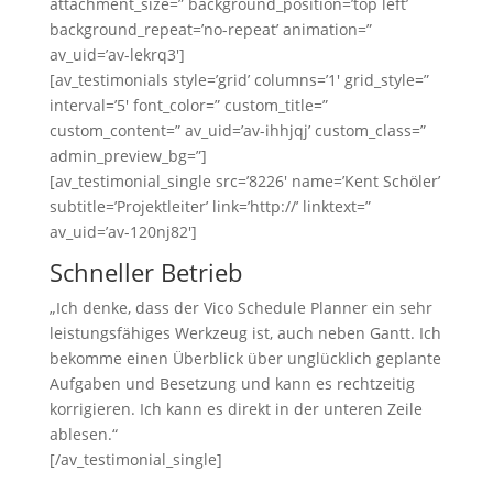
attachment_size=” background_position=’top left’
background_repeat=’no-repeat’ animation=”
av_uid=’av-lekrq3′]
[av_testimonials style=’grid’ columns=’1′ grid_style=”
interval=’5′ font_color=” custom_title=”
custom_content=” av_uid=’av-ihhjqj’ custom_class=”
admin_preview_bg=”]
[av_testimonial_single src=’8226′ name=’Kent Schöler’
subtitle=’Projektleiter’ link=’http://’ linktext=”
av_uid=’av-120nj82′]
Schneller Betrieb
„Ich denke, dass der Vico Schedule Planner ein sehr
leistungsfähiges Werkzeug ist, auch neben Gantt. Ich
bekomme einen Überblick über unglücklich geplante
Aufgaben und Besetzung und kann es rechtzeitig
korrigieren. Ich kann es direkt in der unteren Zeile
ablesen.“
[/av_testimonial_single]