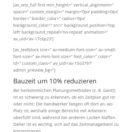
[av_one_full first min_height=” vertical_alignment=”
space=” custom_margin=” margin=’0px’ padding=’0px’
border=” border_color=” radius=’0px’
background_color=” src=” background_position=’top
left’ background_repeat=’no-repeat’ animation=”
av_uid=’av-17c6p23′]
[av_textblock size=” av-medium-font-size=” av-small-
font-size=” av-mini-font-size=” font_color=” color=”
id=” custom_class=” av_uid=’av-15o3797′
admin_preview_bg=”]
Bauzeit um 10% reduzieren
Bei herkömmlichen Planungsmethoden (z. B. Gantt)
ist es schwierig zu erkennen, ob ein Zeitplan gut ist
oder nicht. Die Handwerker fangen oft dort an, wo
Platz ist, weshalb einige Bereiche mit Arbeitern
überfüllt sind, während bei anderen Lücken klaffen.
Daher ist es wichtig, sich auf das Zeitmanagement zu
konzentrieren.