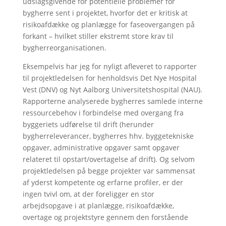
udslagsgivende for potentielle problemer for
bygherre sent i projektet, hvorfor det er kritisk at
risikoafdække og planlægge for faseovergangen på
forkant – hvilket stiller ekstremt store krav til
bygherreorganisationen.
Eksempelvis har jeg for nyligt afleveret to rapporter
til projektledelsen for henholdsvis Det Nye Hospital
Vest (DNV) og Nyt Aalborg Universitetshospital (NAU).
Rapporterne analyserede bygherres samlede interne
ressourcebehov i forbindelse med overgang fra
byggeriets udførelse til drift (herunder
bygherreleverancer, bygherres hhv. byggetekniske
opgaver, administrative opgaver samt opgaver
relateret til opstart/overtagelse af drift). Og selvom
projektledelsen på begge projekter var sammensat
af yderst kompetente og erfarne profiler, er der
ingen tvivl om, at der foreligger en stor
arbejdsopgave i at planlægge, risikoafdække,
overtage og projektstyre gennem den forstående