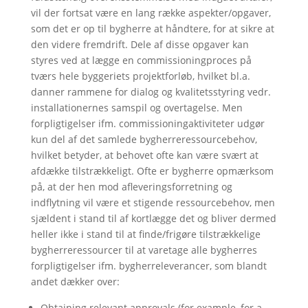
vil der fortsat være en lang række aspekter/opgaver,
som det er op til bygherre at håndtere, for at sikre at
den videre fremdrift. Dele af disse opgaver kan
styres ved at lægge en commissioningproces på
tværs hele byggeriets projektforløb, hvilket bl.a.
danner rammene for dialog og kvalitetsstyring vedr.
installationernes samspil og overtagelse. Men
forpligtigelser ifm. commissioningaktiviteter udgør
kun del af det samlede bygherreressourcebehov,
hvilket betyder, at behovet ofte kan være svært at
afdække tilstrækkeligt. Ofte er bygherre opmærksom
på, at der hen mod afleveringsforretning og
indflytning vil være et stigende ressourcebehov, men
sjældent i stand til af kortlægge det og bliver dermed
heller ikke i stand til at finde/frigøre tilstrækkelige
bygherreressourcer til at varetage alle bygherres
forpligtigelser ifm. bygherreleverancer, som blandt
andet dækker over:
Obtaining relevant approvals (for example, for a