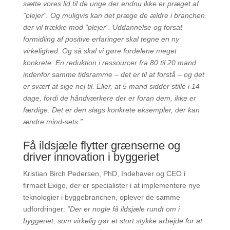
sætte vores lid til de unge der endnu ikke er præget af
”plejer”. Og muligvis kan det præge de ældre i branchen
der vil trække mod ”plejer”. Uddannelse og forsat
formidling af positive erfaringer skal tegne en ny
virkelighed. Og så skal vi gøre fordelene meget
konkrete. En reduktion i ressourcer fra 80 til 20 mand
indenfor samme tidsramme – det er til at forstå – og det
er svært at sige nej til. Eller, at 5 mand sidder stille i 14
dage, fordi de håndværkere der er foran dem, ikke er
færdige. Det er den slags konkrete eksempler, der kan
ændre mind-sets.”
Få ildsjæle flytter grænserne og
driver innovation i byggeriet
Kristian Birch Pedersen, PhD, Indehaver og CEO i
firmaet Exigo, der er specialister i at implementere nye
teknologier i byggebranchen, oplever de samme
udfordringer:
”Der er nogle få ildsjæle rundt om i
byggeriet, som virkelig gør et stort stykke arbejde for at