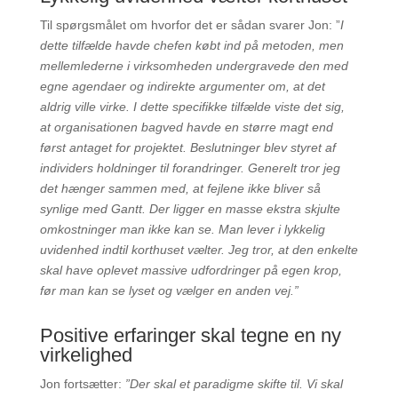
Til spørgsmålet om hvorfor det er sådan svarer Jon: ”
I
dette tilfælde havde chefen købt ind på metoden, men
mellemlederne i virksomheden undergravede den med
egne agendaer og indirekte argumenter om, at det
aldrig ville virke. I
dette specifikke tilfælde viste det sig,
at organisationen bagved havde en større magt end
først antaget for projektet. Beslutninger blev styret af
individers holdninger til forandringer.
Generelt tror jeg
det hænger sammen med, at fejlene ikke bliver så
synlige med Gantt. Der ligger en masse ekstra skjulte
omkostninger man ikke kan se. Man lever i lykkelig
uvidenhed indtil korthuset vælter. Jeg tror, at den enkelte
skal have oplevet massive udfordringer på egen krop,
før man kan se lyset og vælger en anden vej.”
Positive erfaringer skal tegne en ny
virkelighed
Jon fortsætter:
”Der skal et paradigme skifte til. Vi skal