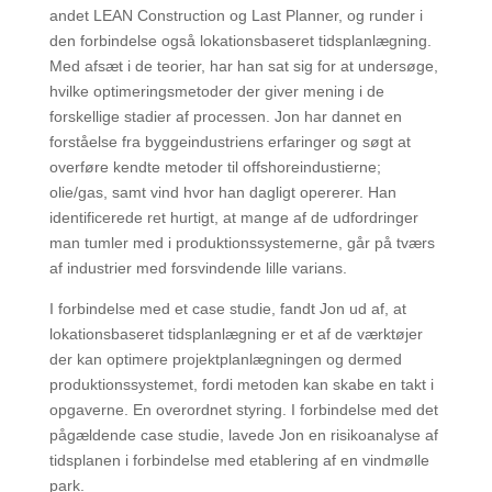
andet LEAN Construction og Last Planner, og runder i
den forbindelse også lokationsbaseret tidsplanlægning.
Med afsæt i de teorier, har han sat sig for at undersøge,
hvilke optimeringsmetoder der giver mening i de
forskellige stadier af processen. Jon har dannet en
forståelse fra byggeindustriens erfaringer og søgt at
overføre kendte metoder til offshoreindustierne;
olie/gas, samt vind hvor han dagligt opererer. Han
identificerede ret hurtigt, at mange af de udfordringer
man tumler med i produktionssystemerne, går på tværs
af industrier med forsvindende lille varians.
I forbindelse med et case studie, fandt Jon ud af, at
lokationsbaseret tidsplanlægning er et af de værktøjer
der kan optimere projektplanlægningen og dermed
produktionssystemet, fordi metoden kan skabe en takt i
opgaverne. En overordnet styring. I forbindelse med det
pågældende case studie, lavede Jon en risikoanalyse af
tidsplanen i forbindelse med etablering af en vindmølle
park.