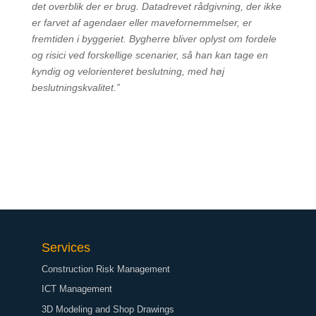
det overblik der er brug. Datadrevet rådgivning, der ikke
er farvet af agendaer eller mavefornemmelser, er
fremtiden i byggeriet. Bygherre bliver oplyst om fordele
og risici ved forskellige scenarier, så han kan tage en
kyndig og velorienteret beslutning, med høj
beslutningskvalitet.”
Services
Construction Risk Management
ICT Management
3D Modeling and Shop Drawings