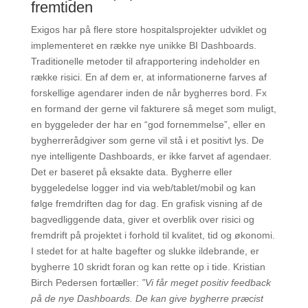
fremtiden
Exigos har på flere store hospitalsprojekter udviklet og
implementeret en række nye unikke BI Dashboards.
Traditionelle metoder til afrapportering indeholder en
række risici. En af dem er, at informationerne farves af
forskellige agendarer inden de når bygherres bord. Fx
en formand der gerne vil fakturere så meget som muligt,
en byggeleder der har en “god fornemmelse”, eller en
bygherrerådgiver som gerne vil stå i et positivt lys. De
nye intelligente Dashboards, er ikke farvet af agendaer.
Det er baseret på eksakte data. Bygherre eller
byggeledelse logger ind via web/tablet/mobil og kan
følge fremdriften dag for dag. En grafisk visning af de
bagvedliggende data, giver et overblik over risici og
fremdrift på projektet i forhold til kvalitet, tid og økonomi.
I stedet for at halte bagefter og slukke ildebrande, er
bygherre 10 skridt foran og kan rette op i tide. Kristian
Birch Pedersen fortæller:
”Vi får meget positiv feedback
på de nye Dashboards. De kan give bygherre præcist