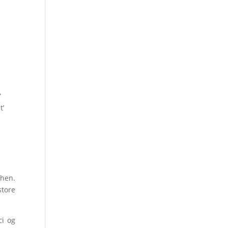
”
t’
hen.
store
ci og