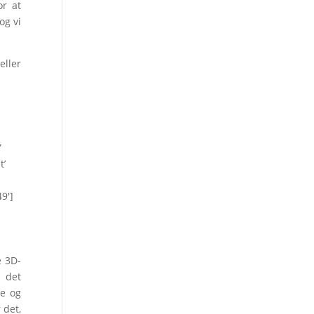
or at
og vi
eller
”
t’
9′]
e 3D-
 det
ge og
 det,