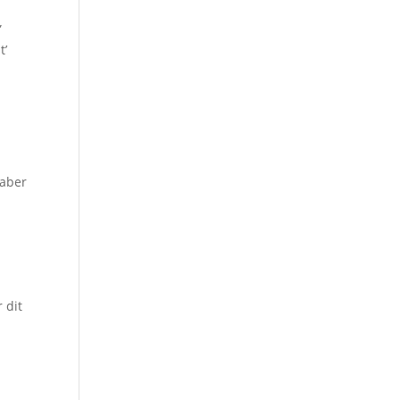
”
t’
kaber
r dit