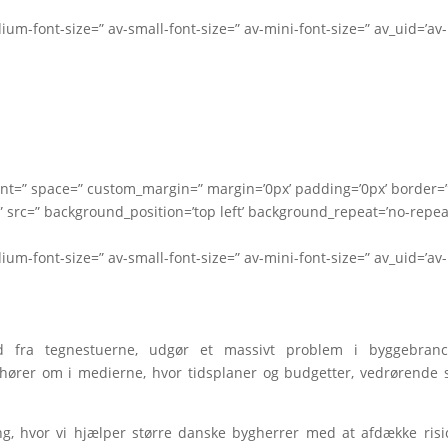
dium-font-size=” av-small-font-size=” av-mini-font-size=” av_uid=’av-
nment=” space=” custom_margin=” margin=’0px’ padding=’0px’ border=
 src=” background_position=’top left’ background_repeat=’no-repea
dium-font-size=” av-small-font-size=” av-mini-font-size=” av_uid=’av-
ud fra tegnestuerne, udgør et massivt problem i byggebranc
 hører om i medierne, hvor tidsplaner og budgetter, vedrørende 
ring, hvor vi hjælper større danske bygherrer med at afdække risi