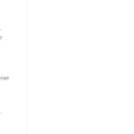
”
t’
sige
.