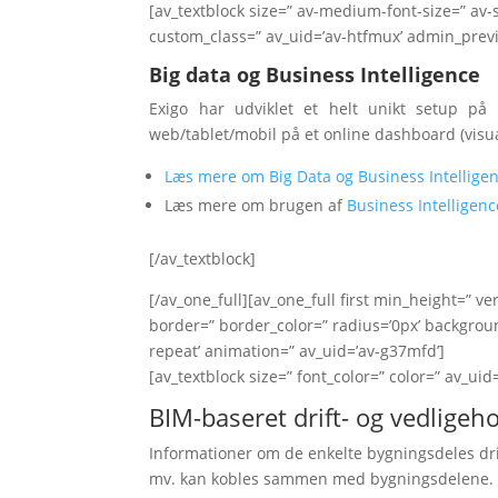
[av_textblock size=” av-medium-font-size=” av-s
custom_class=” av_uid=’av-htfmux’ admin_prev
Big data og Business Intelligence
Exigo har udviklet et helt unikt setup på 
web/tablet/mobil på et online dashboard (visual
Læs mere om Big Data og Business Intellige
Læs mere om brugen af
Business Intelligen
[/av_textblock]
[/av_one_full][av_one_full first min_height=” 
border=” border_color=” radius=’0px’ backgrou
repeat’ animation=” av_uid=’av-g37mfd’]
[av_textblock size=” font_color=” color=” av_uid
BIM-baseret drift- og vedligeh
Informationer om de enkelte bygningsdeles drif
mv. kan kobles sammen med bygningsdelene.