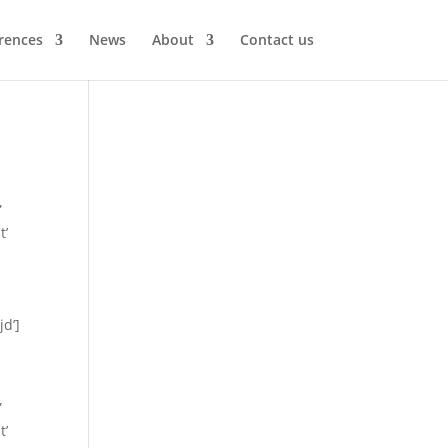
rences
News
About
Contact us
”
t’
jd’]
”
t’