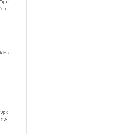
’0px’
’no-
tiden
’0px’
’no-