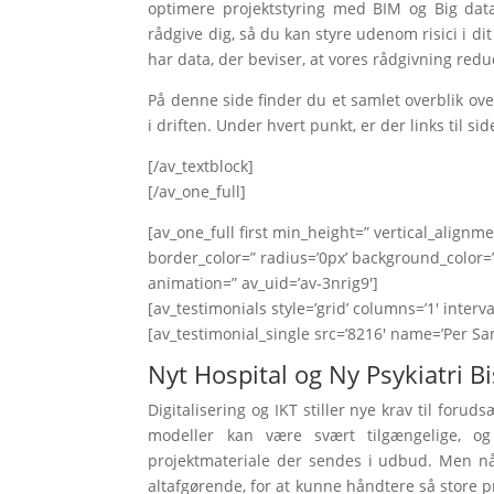
optimere projektstyring med BIM og Big data.
rådgive dig, så du kan styre udenom risici i di
har data, der beviser, at vores rådgivning redu
På denne side finder du et samlet overblik over
i driften. Under hvert punkt, er der links til
[/av_textblock]
[/av_one_full]
[av_one_full first min_height=” vertical_alig
border_color=” radius=’0px’ background_color=”
animation=” av_uid=’av-3nrig9′]
[av_testimonials style=’grid’ columns=’1′ interv
[av_testimonial_single src=’8216′ name=’Per Sams
Nyt Hospital og Ny Psykiatri B
Digitalisering og IKT stiller nye krav til foru
modeller kan være svært tilgængelige, og
projektmateriale der sendes i udbud. Men nå
altafgørende, for at kunne håndtere så store 