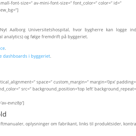
mall-font-size=” av-mini-font-size=” font_color=” color=” id=”
iew_bg=”]
Nyt Aalborg Universitetshospital, hvor bygherre kan logge in
 analytics) og følge fremdrift på byggeriet.
nce
.
ce dashboards i byggeriet
.
vertical_alignment=” space=” custom_margin=” margin=’0px’ padding=
nd_color=” src=” background_position=’top left’ background_repeat=
=’av-evnz8p’]
old
tmanualer, oplysninger om fabrikant, links til produktsider, kontr