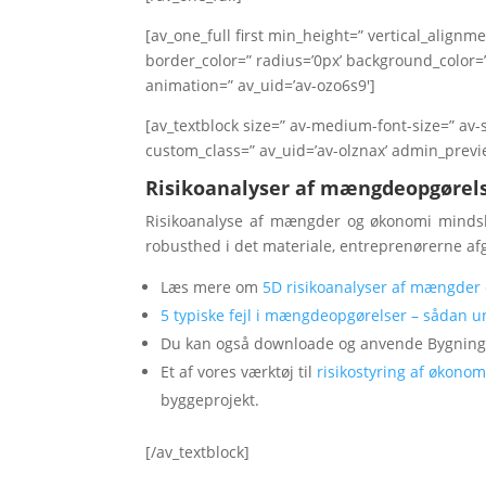
[av_one_full first min_height=” vertical_alig
border_color=” radius=’0px’ background_color=”
animation=” av_uid=’av-ozo6s9′]
[av_textblock size=” av-medium-font-size=” av-s
custom_class=” av_uid=’av-olznax’ admin_prev
Risikoanalyser af mængdeopgørelse
Risikoanalyse af mængder og økonomi mindsk
robusthed i det materiale, entreprenørerne afg
Læs mere om
5D risikoanalyser af mængder
5 typiske fejl i mængdeopgørelser – sådan 
Du kan også downloade og anvende Bygning
Et af vores værktøj til
risikostyring af økonom
byggeprojekt.
[/av_textblock]