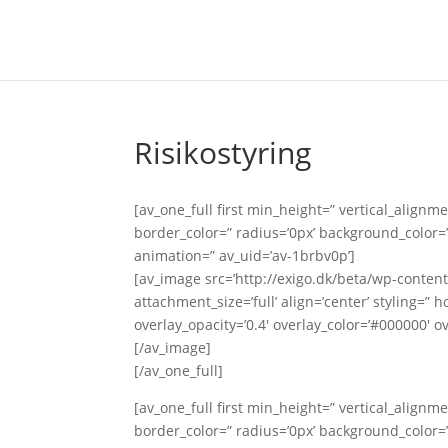
Risikostyring
[av_one_full first min_height=” vertical_alig
border_color=” radius=’0px’ background_color=”
animation=” av_uid=’av-1brbv0p’]
[av_image src=’http://exigo.dk/beta/wp-content
attachment_size=’full’ align=’center’ styling=” 
overlay_opacity=’0.4′ overlay_color=’#000000′ ov
[/av_image]
[/av_one_full]
[av_one_full first min_height=” vertical_alig
border_color=” radius=’0px’ background_color=”