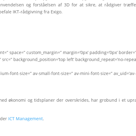
vendelsen og forståelsen af 3D for at sikre, at rådgiver træff
befale IKT-rådgivning fra Exigo.
nment=” space=” custom_margin=” margin=’0px’ padding=’0px’ border=
 src=” background_position=’top left’ background_repeat=’no-repea
dium-font-size=” av-small-font-size=” av-mini-font-size=” av_uid=’av-
med økonomi og tidsplaner der overskrides, har grobund i et upr
nder
ICT Management
.