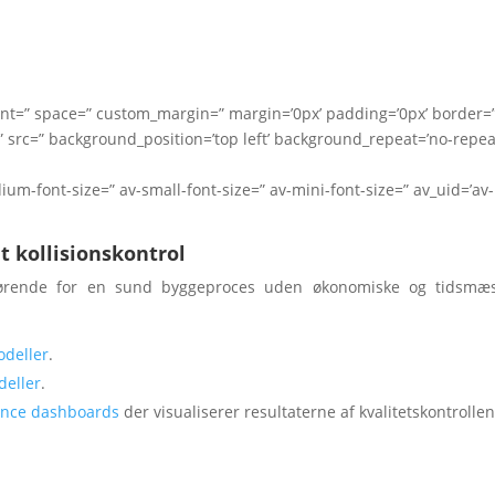
nment=” space=” custom_margin=” margin=’0px’ padding=’0px’ border=
 src=” background_position=’top left’ background_repeat=’no-repea
dium-font-size=” av-small-font-size=” av-mini-font-size=” av_uid=’av-
t kollisionskontrol
fgørende for en sund byggeproces uden økonomiske og tidsmæs
odeller
.
deller
.
gence dashboards
der visualiserer resultaterne af kvalitetskontrollen