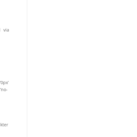
d via
’0px’
’no-
akter