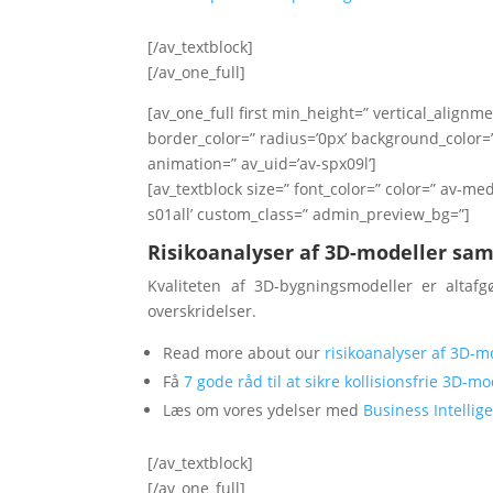
[/av_textblock]
[/av_one_full]
[av_one_full first min_height=” vertical_alig
border_color=” radius=’0px’ background_color=”
animation=” av_uid=’av-spx09l’]
[av_textblock size=” font_color=” color=” av-me
s01all’ custom_class=” admin_preview_bg=”]
Risikoanalyser af 3D-modeller sam
Kvaliteten af 3D-bygningsmodeller er alta
overskridelser.
Read more about our
risikoanalyser af 3D-m
Få
7 gode råd til at sikre kollisionsfrie 3D-mo
Læs om vores ydelser med
Business Intelli
[/av_textblock]
[/av_one_full]