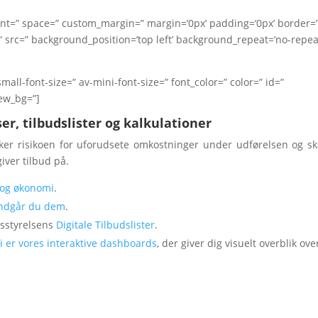
nment=” space=” custom_margin=” margin=’0px’ padding=’0px’ border=
 src=” background_position=’top left’ background_repeat=’no-repea
mall-font-size=” av-mini-font-size=” font_color=” color=” id=”
iew_bg=”]
r, tilbudslister og kalkulationer
er risikoen for uforudsete omkostninger under udførelsen og s
iver tilbud på.
 og økonomi
.
undgår du dem
.
sstyrelsens
Digitale Tilbudslister
.
i er vores interaktive dashboards
, der giver dig visuelt overblik ove