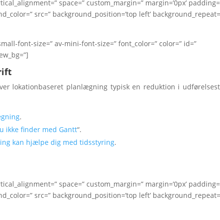
vertical_alignment=” space=” custom_margin=” margin=’0px’ padding=
nd_color=” src=” background_position=’top left’ background_repeat=
mall-font-size=” av-mini-font-size=” font_color=” color=” id=”
iew_bg=”]
ift
ver lokationbaseret planlægning typisk en reduktion i udførelses
ægning
.
 du ikke finder med Gantt
“.
ing kan hjælpe dig med tidsstyring
.
vertical_alignment=” space=” custom_margin=” margin=’0px’ padding=
nd_color=” src=” background_position=’top left’ background_repeat=