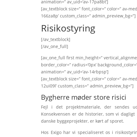
animation=” av_uid=’av-17pa8bt’]
[av_textblock size=” font_color=” color=” av-me
166za8p’ custom_class=” admin_preview_bg=”]
Risikostyring
[/av_textblock]
[/av_one_full]
[av_one_full first min_height=” vertical_alig
border_color=” radius=’0px’ background_color=”
animation=” av_uid=’av-14rbpsp’]
[av_textblock size=” font_color=” color=” av-me
12ui09l’ custom_class=” admin_preview_bg=”]
Bygherre møder store risici
Fejl i det projektmateriale, der sendes 
Konsekvensen er de historier, som vi dagligt
danske byggeprojekter, er kørt af sporet.
Hos Exigo har vi specialiseret os i risikosty