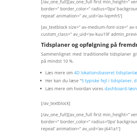
[/av_one_full][av_one_full first min_height=” 
border=” border_color=” radius=’0px’ backgrou
repeat’ animation=” av_uid=’av-lvpmh5′]
[av_textblock size=” av-medium-font-size=” av-s
custom_class=” av_uid=’av-kuu19l’ admin_prev
Tidsplaner og opfølgning på fremdr
Sammenlignet med traditionelle tidsplaner gi
på mindst 10 %.
Læs mere om
4D lokationsbaseret tidsplanl
Her kan du læse “
5 typiske fejl i tidsplaner,
Læs mere om hvordan vores
dashboard-løsn
[/av_textblock]
[/av_one_full][av_one_full first min_height=” 
border=” border_color=” radius=’0px’ backgrou
repeat’ animation=” av_uid=’av-j641a1′]