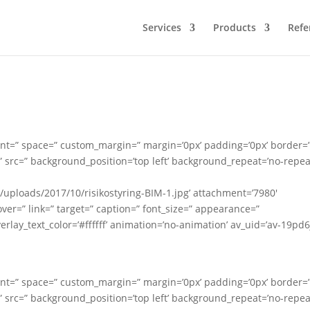
Services
Products
Refe
nment=” space=” custom_margin=” margin=’0px’ padding=’0px’ border=
 src=” background_position=’top left’ background_repeat=’no-repea
/uploads/2017/10/risikostyring-BIM-1.jpg’ attachment=’7980′
hover=” link=” target=” caption=” font_size=” appearance=”
erlay_text_color=’#ffffff’ animation=’no-animation’ av_uid=’av-19pd6
nment=” space=” custom_margin=” margin=’0px’ padding=’0px’ border=
 src=” background_position=’top left’ background_repeat=’no-repea