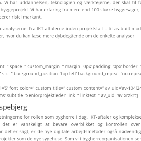
 Vi har uddannelsen, teknologien og værktøjerne, der skal til f
t byggeprojekt. Vi har erfaring fra mere end 100 større byggesager, 
cerer risici markant.
 analyserne. Fra IKT-aftalerne inden projektstart – til as-built mod
 sider, hvor du kan læse mere dybdegående om de enkelte analyser.
nment=” space=” custom_margin=” margin=’0px’ padding=’0px’ border=
 src=” background_position=’top left’ background_repeat=’no-repea
al=’5′ font_color=” custom_title=” custom_content=” av_uid=’av-104l24
’ subtitle=’Seniorprojektleder’ link=” linktext=” av_uid=’av-xrzkrt’]
ispebjerg
dsætningerne for rollen som bygherre i dag. IKT-aftaler og kompleks
 det er vanskeligt at bevare overblikket og kontrollen over
r det er sagt, er de nye digitale arbejdsmetoder også nødvendi
projekter som de nye sygehuse. Som vi i bygherreorganisationen ser