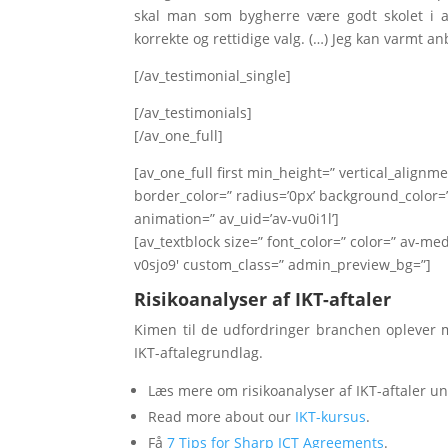
skal man som bygherre være godt skolet i an
korrekte og rettidige valg. (…) Jeg kan varmt an
[/av_testimonial_single]
[/av_testimonials]
[/av_one_full]
[av_one_full first min_height=” vertical_alig
border_color=” radius=’0px’ background_color=”
animation=” av_uid=’av-vu0i1l’]
[av_textblock size=” font_color=” color=” av-me
v0sjo9′ custom_class=” admin_preview_bg=”]
Risikoanalyser af IKT-aftaler
Kimen til de udfordringer branchen oplever 
IKT-aftalegrundlag.
Læs mere om risikoanalyser af IKT-aftaler u
Read more about our
IKT-kursus
.
Få
7 Tips for Sharp ICT Agreements
.